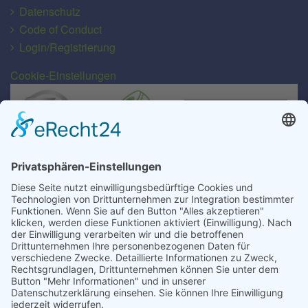
Datenschutz
Code of Conduct
Login/Registrierung
Cookie-Einstellungen
Transport für alle Abfall- und Schüttgutarten
EU-Lizenz-Nr.: D/Sn-063-ZWL
MRH Mülsen GmbH
Gewerbegebiet Gartenstraße 49/50
D-08132 Mülsen/OT St. Jacob
MRH Mülsen GmbH
In der Muna 8
D-15749 Mittenwalde/OT Töpchin