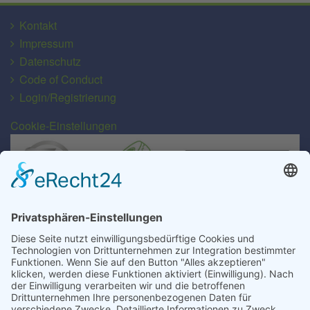
Kontakt
Impressum
Datenschutz
Code of Conduct
Login/Registrierung
Cookie-Einstellungen
Transport für alle Abfall- und Schüttgutarten
EU-Lizenz-Nr.: D/Sn-063-ZWL
MRH Mülsen GmbH
Gewerbegebiet Gartenstraße 49/50
D-08132 Mülsen/OT St. Jacob