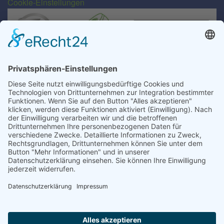
Cookie-Einstellungen
Transport für alle Abfall- und Schüttgutarten
EU-Lizenz-Nr.: D/Sn-063-ZWL
MRH Mülsen GmbH
Gewerbegebiet Gartenstraße 49/50
D-08132 Mülsen/OT St. Jacob
MRH Mülsen GmbH
In der Muna 8
D-15749 Mittenwalde/OT Töpchin
Kontakt
+49 37601 318-0
+49 37601 318-22
info@mrh-muelsen.de