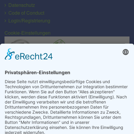
Datenschutz
Code of Conduct
Login/Registrierung
Cookie-Einstellungen
Transport für alle Abfall- und Schüttgutarten
EU-Lizenz-Nr.: D/Sn-063-ZWL
MRH Mülsen GmbH
Gewerbegebiet Gartenstraße 49/50
D-08132 Mülsen/OT St. Jacob
MRH Mülsen GmbH
In der Muna 8
D-15749 Mittenwalde/OT Töpchin